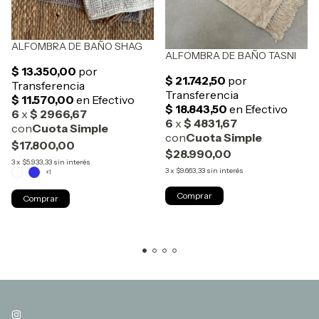
ALFOMBRA DE BAÑO SHAG
ALFOMBRA DE BAÑO TASNI
$17.800,00
$28.990,00
3
x
$5.933,33
sin interés
3
x
$9.663,33
sin interés
+1
Comprar