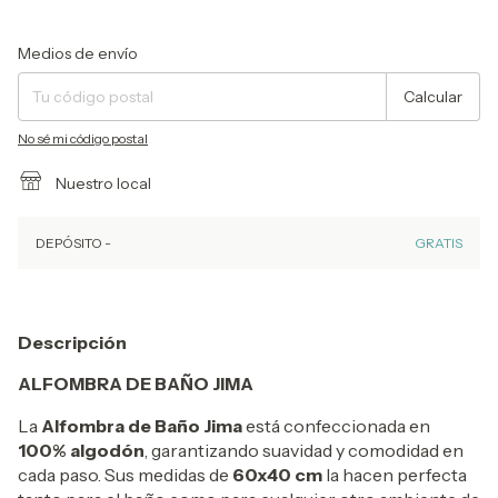
Entregas para el CP:
Cambiar CP
Medios de envío
Calcular
No sé mi código postal
Nuestro local
DEPÓSITO -
GRATIS
Descripción
ALFOMBRA DE BAÑO JIMA
La
Alfombra de Baño Jima
está confeccionada en
100% algodón
, garantizando suavidad y comodidad en
cada paso. Sus medidas de
60x40 cm
la hacen perfecta