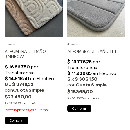
3 colores
4 colores
ALFOMBRA DE BAÑO
ALFOMBRA DE BAÑO TILE
RAINBOW
$18.369,00
$22.490,00
3
x
$6.123,00
sin interés
3
x
$7.496,67
sin interés
Comprar
¡No te lo pierdas, es el último!
Comprar