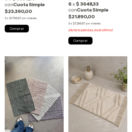
$23.390,00
$21.890,00
3
x
$7.796,67
sin interés
3
x
$7.296,67
sin interés
Comprar
¡No te lo pierdas, es el último!
Comprar