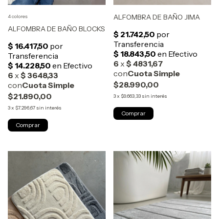
ALFOMBRA DE BAÑO JIMA
4 colores
ALFOMBRA DE BAÑO BLOCKS
$28.990,00
$21.890,00
3
x
$9.663,33
sin interés
3
x
$7.296,67
sin interés
Comprar