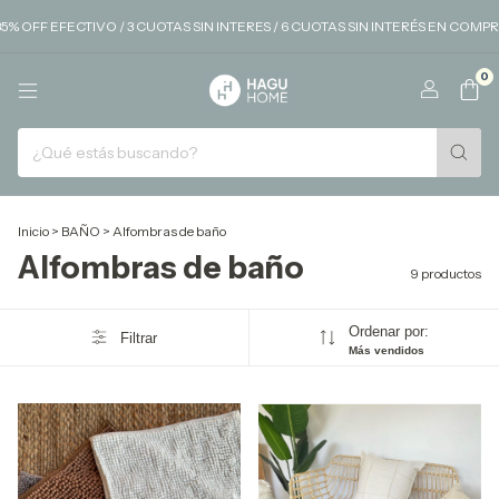
FF EFECTIVO / 3 CUOTAS SIN INTERES / 6 CUOTAS SIN INTERÉS EN COMPRAS 
0
Inicio
>
BAÑO
>
Alfombras de baño
Alfombras de baño
9 productos
Ordenar por:
Filtrar
Más vendidos