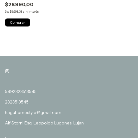
$28.990,00
3
x
$9.663,33
sin interés
5492323513545
2323513545
haguhomestyle@gmail.com
Alf Storni Esq. Leopoldo Lugones, Lujan