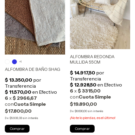
ALFOMBRA REDONDA
MULLIDA 55CM
+1
ALFOMBRA DE BAÑO SHAG
$19.890,00
$17.800,00
3
x
$6.630,00
sin interés
¡No te lo pierdas, es el último!
3
x
$5.933,33
sin interés
Comprar