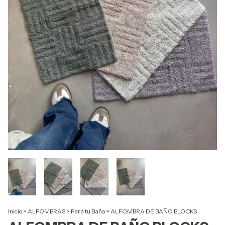
Inicio
>
ALFOMBRAS
>
Para tu Baño
>
ALFOMBRA DE BAÑO BLOCKS