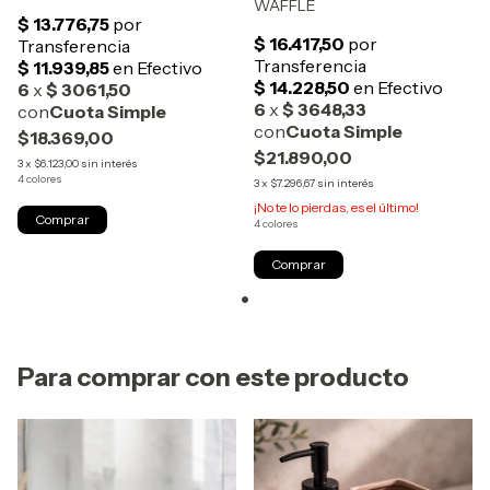
WAFFLE
$18.369,00
$21.890,00
3
x
$6.123,00
sin interés
4 colores
3
x
$7.296,67
sin interés
¡No te lo pierdas, es el último!
Comprar
4 colores
Comprar
Para comprar con este producto