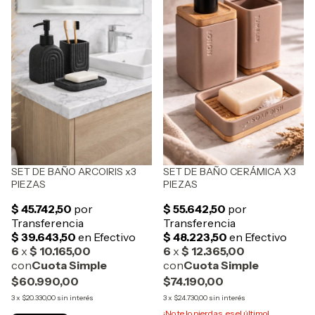
SET DE BAÑO ARCOIRIS x3
SET DE BAÑO CERÁMICA X3
PIEZAS
PIEZAS
$60.990,00
$74.190,00
3
x
$20.330,00
sin interés
3
x
$24.730,00
sin interés
¡No te lo pierdas, es el último!