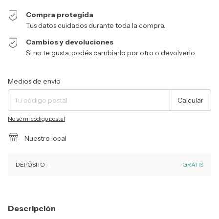
Compra protegida
Tus datos cuidados durante toda la compra.
Cambios y devoluciones
Si no te gusta, podés cambiarlo por otro o devolverlo.
Entregas para el CP:
Cambiar CP
Medios de envío
Calcular
No sé mi código postal
Nuestro local
DEPÓSITO -
GRATIS
Descripción