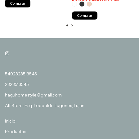
Comprar
5492323513545
2323513545
haguhomestyle@gmail.com
Alf Storni Esq. Leopoldo Lugones, Lujan
Inicio
Productos