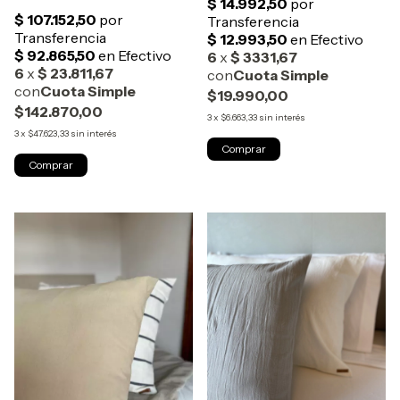
$19.990,00
$142.870,00
3
x
$6.663,33
sin interés
3
x
$47.623,33
sin interés
Comprar