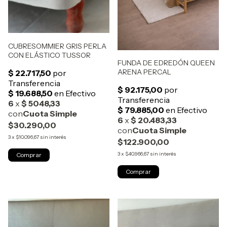
CUBRESOMMIER GRIS PERLA
CON ELÁSTICO TUSSOR
FUNDA DE EDREDÓN QUEEN
ARENA PERCAL
$30.290,00
3
x
$10.096,67
sin interés
$122.900,00
3
x
$40.966,67
sin interés
Comprar