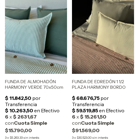
FUNDA DE ALMOHADÓN
FUNDA DE EDREDÓN 1 1/2
HARMONY VERDE 70x50cm
PLAZA HARMONY BORDO
$15.790,00
$91.569,00
3
x
$5.263,33
sin interés
3
x
$30.523,00
sin interés