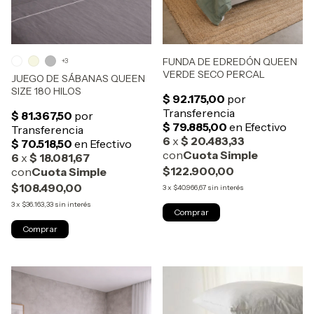
FUNDA DE EDREDÓN QUEEN
+3
VERDE SECO PERCAL
JUEGO DE SÁBANAS QUEEN
SIZE 180 HILOS
$122.900,00
$108.490,00
3
x
$40.966,67
sin interés
3
x
$36.163,33
sin interés
Comprar