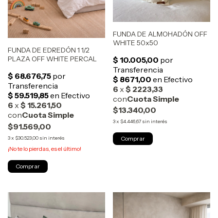
FUNDA DE ALMOHADÓN OFF
WHITE 50x50
FUNDA DE EDREDÓN 1 1/2
PLAZA OFF WHITE PERCAL
$13.340,00
3
x
$4.446,67
sin interés
$91.569,00
3
x
$30.523,00
sin interés
¡No te lo pierdas, es el último!