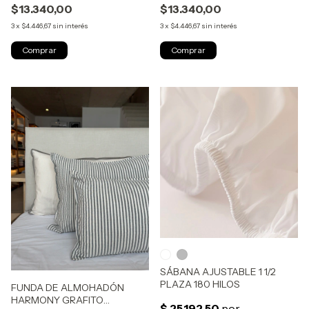
$13.340,00
$13.340,00
3
x
$4.446,67
sin interés
3
x
$4.446,67
sin interés
SÁBANA AJUSTABLE 1 1/2
PLAZA 180 HILOS
FUNDA DE ALMOHADÓN
HARMONY GRAFITO