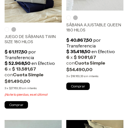
SÁBANA AJUSTABLE QUEEN
180 HILOS
JUEGO DE SÁBANAS TWIN
SIZE 180 HILOS
$54.490,00
3
x
$18.163,33
sin interés
$81.490,00
Comprar
3
x
$27.163,33
sin interés
¡No te lo pierdas, es el último!
Comprar