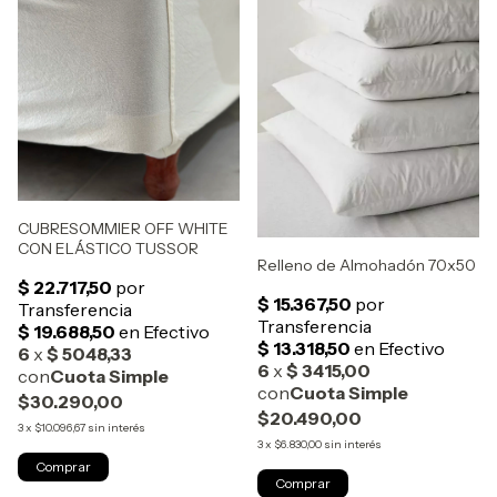
CUBRESOMMIER OFF WHITE
CON ELÁSTICO TUSSOR
Relleno de Almohadón 70x50
$30.290,00
$20.490,00
3
x
$10.096,67
sin interés
3
x
$6.830,00
sin interés
Comprar