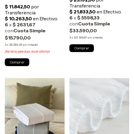
70x50cm
$33.590,00
$15.790,00
3
x
$11.196,67
sin interés
3
x
$5.263,33
sin interés
Comprar
¡No te lo pierdas, es el último!