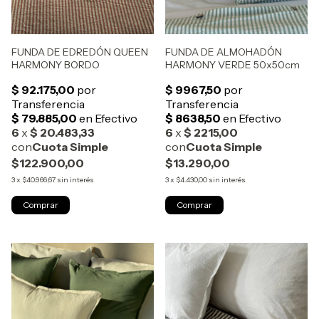
FUNDA DE EDREDÓN QUEEN
FUNDA DE ALMOHADÓN
HARMONY BORDO
HARMONY VERDE 50x50cm
$122.900,00
$13.290,00
3
x
$40.966,67
sin interés
3
x
$4.430,00
sin interés