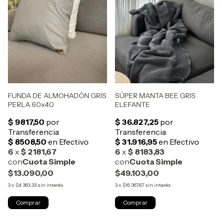
FUNDA DE ALMOHADÓN GRIS
SÚPER MANTA BEE GRIS
PERLA 60x40
ELEFANTE
$13.090,00
$49.103,00
3
x
$4.363,33
sin interés
3
x
$16.367,67
sin interés