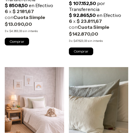
$13.090,00
3
x
$4.363,33
sin interés
$142.870,00
3
x
$47.623,33
sin interés