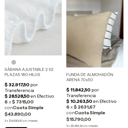
SÁBANA AJUSTABLE 2 1/2
FUNDA DE ALMOHADÓN
PLAZAS 180 HILOS
ARENA 70x50
$43.890,00
$15.790,00
3
x
$14.630,00
sin interés
3
x
$5.263,33
sin interés