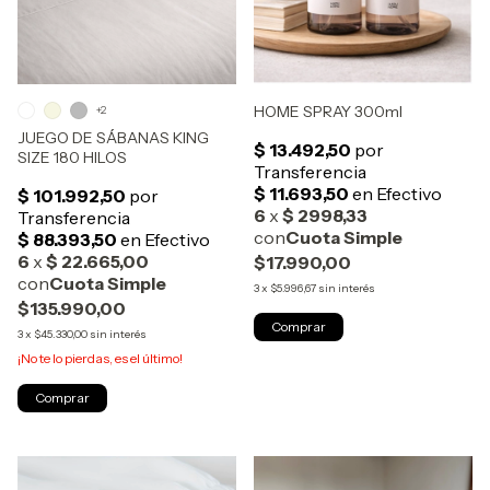
HOME SPRAY 300ml
+2
JUEGO DE SÁBANAS KING
SIZE 180 HILOS
$17.990,00
3
x
$5.996,67
sin interés
$135.990,00
Comprar
3
x
$45.330,00
sin interés
¡No te lo pierdas, es el último!
Comprar