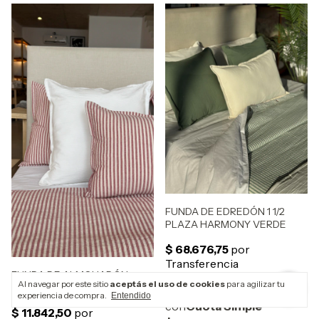
FUNDA DE EDREDÓN 1 1/2
PLAZA HARMONY VERDE
FUNDA DE ALMOHADÓN
Al navegar por este sitio
aceptás el uso de cookies
para agilizar tu
HARMONY BORDO 70x50cm
experiencia de compra.
Entendido