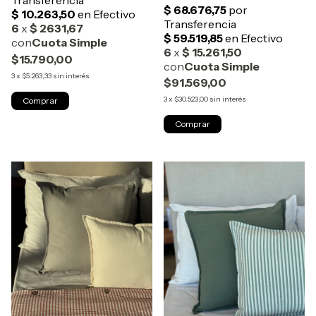
$15.790,00
3
x
$5.263,33
sin interés
$91.569,00
3
x
$30.523,00
sin interés