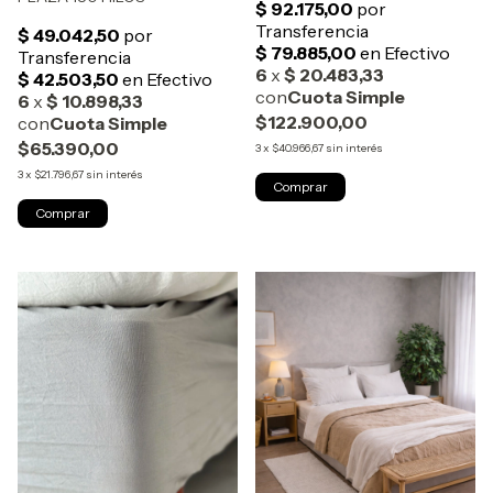
$122.900,00
$65.390,00
3
x
$40.966,67
sin interés
3
x
$21.796,67
sin interés
Comprar