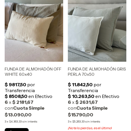
FUNDA DE ALMOHADÓN OFF
FUNDA DE ALMOHADÓN GRIS
WHITE 60x40
PERLA 70x50
$13.090,00
$15.790,00
3
x
$4.363,33
sin interés
3
x
$5.263,33
sin interés
¡No te lo pierdas, es el último!