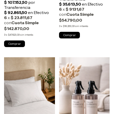
$54.790,00
3
x
$18.263,33
sin interés
$142.870,00
3
x
$47.623,33
sin interés