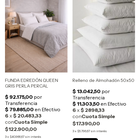
FUNDA EDREDÓN QUEEN
Relleno de Almohadón 50x50
GRIS PERLA PERCAL
$17.390,00
$122.900,00
3
x
$5.796,67
sin interés
3
x
$40.966,67
sin interés