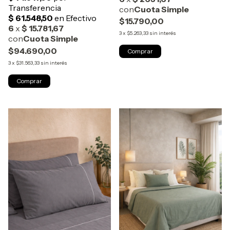
$15.790,00
3
x
$5.263,33
sin interés
$94.690,00
3
x
$31.563,33
sin interés
Comprar