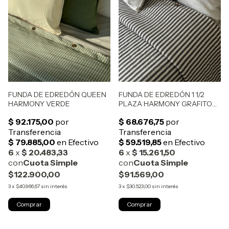
FUNDA DE EDREDÓN QUEEN
FUNDA DE EDREDÓN 1 1/2
HARMONY VERDE
PLAZA HARMONY GRAFITO
PERCAL
$122.900,00
$91.569,00
3
x
$40.966,67
sin interés
3
x
$30.523,00
sin interés