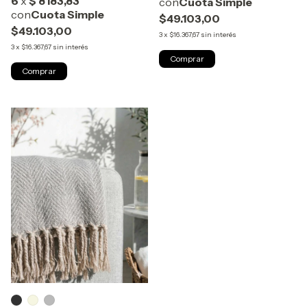
$49.103,00
$49.103,00
3
x
$16.367,67
sin interés
3
x
$16.367,67
sin interés