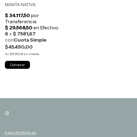
MANTA NATIVA
$45.490,00
3
x
$15.163,33
sin interés
Comprar
5492323513545