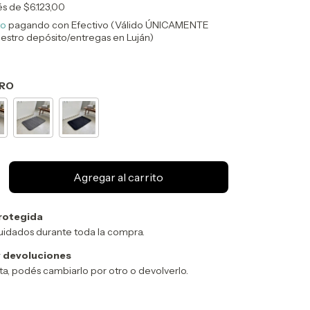
rés de
$6.123,00
to
pagando con Efectivo (Válido ÚNICAMENTE
uestro depósito/entregas en Luján)
ARO
rotegida
uidados durante toda la compra.
 devoluciones
sta, podés cambiarlo por otro o devolverlo.
Cambiar CP