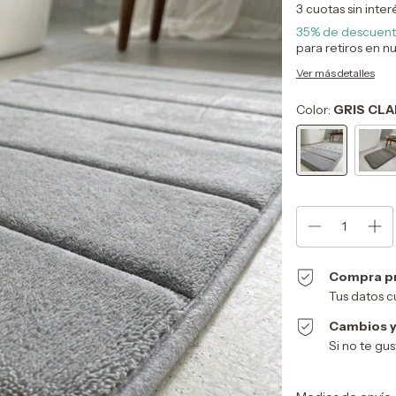
3
cuotas sin inte
35% de descuen
para retiros en n
Ver más detalles
Color:
GRIS CL
Compra p
Tus datos c
Cambios y
Si no te gu
Entregas para el CP: