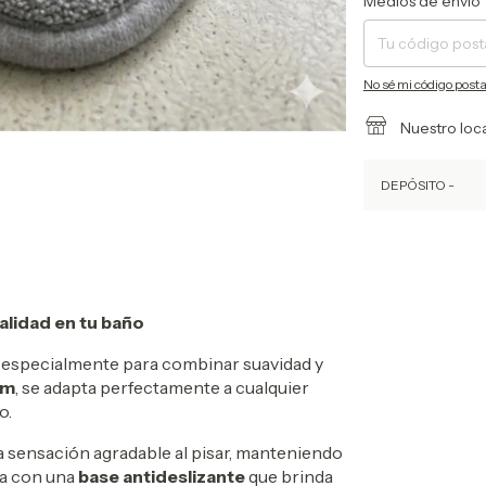
Medios de envío
No sé mi código posta
Nuestro loc
DEPÓSITO -
alidad en tu baño
a especialmente para combinar suavidad y
cm
, se adapta perfectamente a cualquier
o.
 sensación agradable al pisar, manteniendo
ta con una
base antideslizante
que brinda