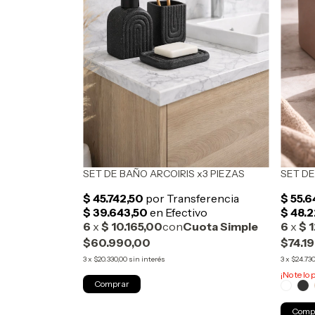
SET DE BAÑO ARCOIRIS x3 PIEZAS
SET DE
$60.990,00
$74.1
3
x
$20.330,00
sin interés
3
x
$24.730
¡No te lo 
Comp