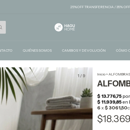
25%OFF TRANSFERENCIA / 35% OFF EFECTIVO / 3
NTACTO
QUIÉNES SOMOS
CAMBIOS Y DEVOLUCIÓN
CÓMO 
Inicio
>
ALFOMBRA
1
/
9
ALFOMB
$18.36