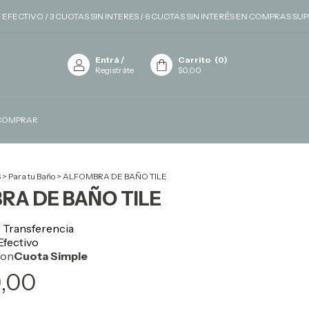
 CUOTAS SIN INTERES / 6 CUOTAS SIN INTERÉS EN COMPRAS SUPERIORES A $
Entrá
/
Carrito
(
0
)
Registráte
$0,00
COMPRAR
S
>
Para tu Baño
>
ALFOMBRA DE BAÑO TILE
RA DE BAÑO TILE
9,00