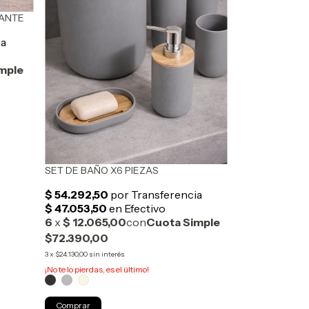
ZANTE
SET DE BAÑO X6 PIEZAS
$72.390,00
3
x
$24.130,00
sin interés
¡No te lo pierdas, es el último!
Comprar