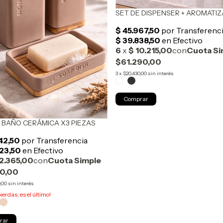
SET DE DISPENSER + AROMATI
$61.290,00
3
x
$20.430,00
sin interés
Comprar
 BAÑO CERÁMICA X3 PIEZAS
90,00
,00
sin interés
pierdas, es el último!
rar