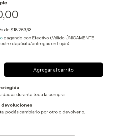
0,00
rés de
$18.263,33
to
pagando con Efectivo (Válido ÚNICAMENTE
uestro depósito/entregas en Luján)
rotegida
uidados durante toda la compra.
 devoluciones
sta, podés cambiarlo por otro o devolverlo.
Cambiar CP