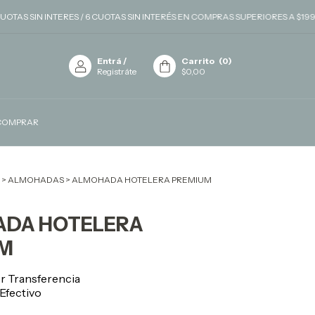
AS SIN INTERES / 6 CUOTAS SIN INTERÉS EN COMPRAS SUPERIORES A $199.99
Entrá
/
Carrito
(
0
)
Registráte
$0,00
COMPRAR
>
ALMOHADAS
>
ALMOHADA HOTELERA PREMIUM
DA HOTELERA
M