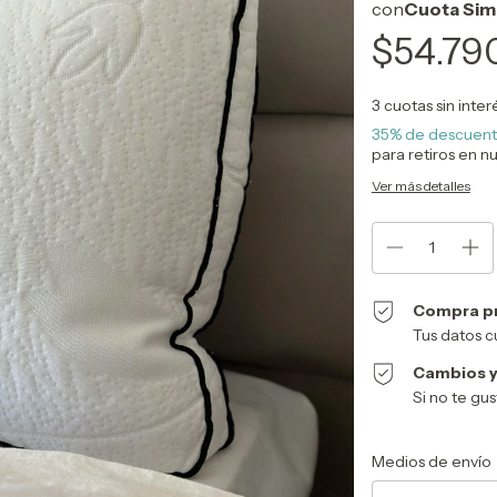
$54.79
3
cuotas sin inte
35% de descuen
para retiros en n
Ver más detalles
Compra p
Tus datos c
Cambios y
Si no te gu
Entregas para el CP:
Medios de envío